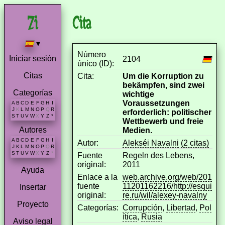
Cita
▾
Número
Iniciar sesión
2104
único (ID):
Citas
Cita:
Um die Korruption zu
bekämpfen, sind zwei
Categorías
wichtige
Voraussetzungen
A
B
C
D
E
F
G
H
I
J
K
L
M
N
O
P
Q
R
erforderlich: politischer
S
T
U
V
W
X
Y
Z
*
Wettbewerb und freie
Autores
Medien.
A
B
C
D
E
F
G
H
I
Autor:
Alekséi Navalni
(2 citas)
J
K
L
M
N
O
P
Q
R
S
T
U
V
W
X
Y
Z
*
Fuente
Regeln des Lebens,
original:
2011
Ayuda
Enlace a la
web.archive.org/web/201
fuente
11201162216/http://esqui
Insertar
original:
re.ru/wil/alexey-navalny
Proyecto
Categorías:
Corrupción
,
Libertad
,
Pol
ítica
,
Rusia
Aviso legal