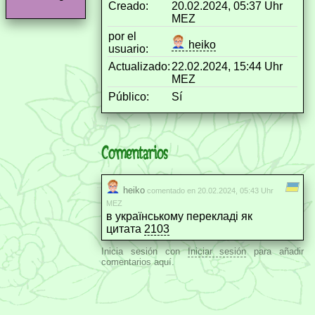
Creado:
20.02.2024, 05:37 Uhr
MEZ
por el
heiko
usuario:
Actualizado:
22.02.2024, 15:44 Uhr
MEZ
Público:
Sí
Comentarios
heiko
comentado en 20.02.2024, 05:43 Uhr
MEZ
в українському перекладі як
цитата
2103
Inicia sesión con
Iniciar sesión
para añadir
comentarios aquí.