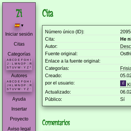
Cita
▾
Número único (ID):
2095
Iniciar sesión
Cita:
He n
Citas
Autor:
Desc
Fuente original:
Ostf
Categorías
A
B
C
D
E
F
G
H
I
Enlace a la fuente original:
J
K
L
M
N
O
P
Q
R
Categorías:
Frisi
S
T
U
V
W
X
Y
Z
*
Creado:
05.0
Autores
A
B
C
D
E
F
G
H
I
por el usuario:
Kl
J
K
L
M
N
O
P
Q
R
S
T
U
V
W
X
Y
Z
*
Actualizado:
06.0
Ayuda
Público:
Sí
Insertar
Proyecto
Comentarios
Aviso legal