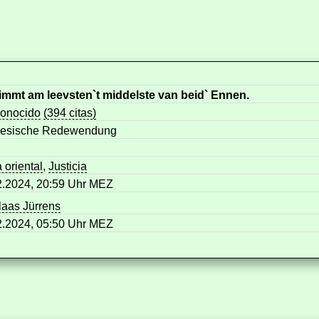
immt am leevsten`t middelste van beid` Ennen.
onocido
(394 citas)
riesische Redewendung
a oriental
,
Justicia
2.2024, 20:59 Uhr MEZ
aas Jürrens
2.2024, 05:50 Uhr MEZ