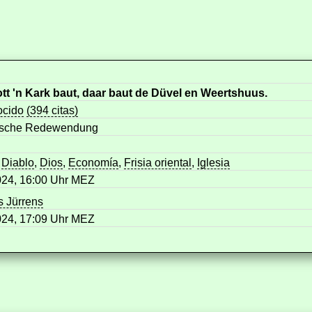
tt 'n Kark baut, daar baut de Düvel en Weertshuus.
cido
(394 citas)
sische Redewendung
,
Diablo
,
Dios
,
Economía
,
Frisia oriental
,
Iglesia
024, 16:00 Uhr MEZ
 Jürrens
024, 17:09 Uhr MEZ