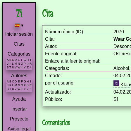
Cita
▾
Número único (ID):
2070
Iniciar sesión
Cita:
Waar Go
Citas
Autor:
Descono
Fuente original:
Ostfrie
Categorías
A
B
C
D
E
F
G
H
I
Enlace a la fuente original:
J
K
L
M
N
O
P
Q
R
Categorías:
Alcohol
S
T
U
V
W
X
Y
Z
*
Creado:
04.02.2
Autores
A
B
C
D
E
F
G
H
I
por el usuario:
Klaas
J
K
L
M
N
O
P
Q
R
S
T
U
V
W
X
Y
Z
*
Actualizado:
04.02.2
Ayuda
Público:
Sí
Insertar
Proyecto
Comentarios
Aviso legal