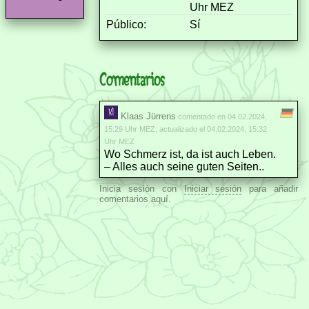
Uhr MEZ
Público:
Sí
Comentarios
Klaas Jürrens
comentado en 04.02.2024,
15:29 Uhr MEZ; actualizado el 04.02.2024, 15:32
Uhr MEZ
Wo Schmerz ist, da ist auch Leben.
– Alles auch seine guten Seiten..
Inicia sesión con
Iniciar sesión
para añadir
comentarios aquí.