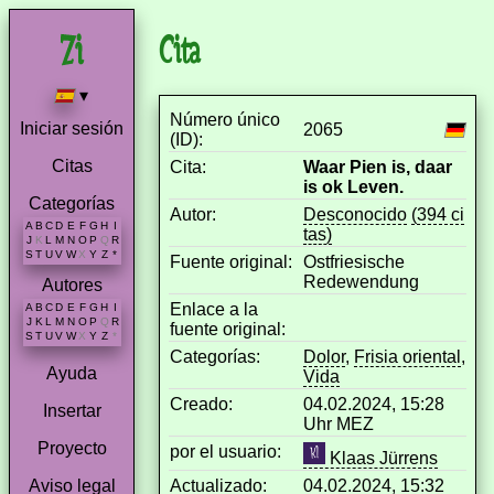
Cita
▾
Número único
Iniciar sesión
2065
(ID):
Citas
Cita:
Waar Pien is, daar
is ok Leven.
Categorías
Autor:
Desconocido
(394 ci
A
B
C
D
E
F
G
H
I
tas)
J
K
L
M
N
O
P
Q
R
S
T
U
V
W
X
Y
Z
*
Fuente original:
Ostfriesische
Redewendung
Autores
Enlace a la
A
B
C
D
E
F
G
H
I
J
K
L
M
N
O
P
Q
R
fuente original:
S
T
U
V
W
X
Y
Z
*
Categorías:
Dolor
,
Frisia oriental
,
Ayuda
Vida
Creado:
04.02.2024, 15:28
Insertar
Uhr MEZ
Proyecto
por el usuario:
Klaas Jürrens
Actualizado:
04.02.2024, 15:32
Aviso legal