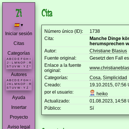
Cita
▾
Número único (ID):
1738
Iniciar sesión
Cita:
Manche Dinge könn
Citas
herumsprechen w
Autor:
Christiane Blasius
Categorías
Fuente original:
Gesetzt den Fall e
A
B
C
D
E
F
G
H
I
J
K
L
M
N
O
P
Q
R
Enlace a la fuente
S
T
U
V
W
X
Y
Z
*
www.christianeblasi
original:
Autores
Categorías:
Cosa
,
Simplicidad
A
B
C
D
E
F
G
H
I
Creado:
19.10.2015, 07:56
J
K
L
M
N
O
P
Q
R
S
T
U
V
W
X
Y
Z
*
por el usuario:
heiko
Ayuda
Actualizado:
01.08.2023, 14:58
Insertar
Público:
Sí
Proyecto
Aviso legal