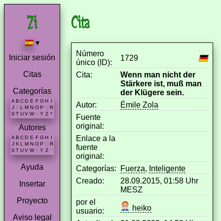
Cita
▾
Número
Iniciar sesión
1729
único (ID):
Citas
Cita:
Wenn man nicht der
Stärkere ist, muß man
Categorías
der Klügere sein.
A
B
C
D
E
F
G
H
I
Autor:
Émile Zola
J
K
L
M
N
O
P
Q
R
S
T
U
V
W
X
Y
Z
*
Fuente
original:
Autores
Enlace a la
A
B
C
D
E
F
G
H
I
J
K
L
M
N
O
P
Q
R
fuente
S
T
U
V
W
X
Y
Z
*
original:
Ayuda
Categorías:
Fuerza
,
Inteligente
Creado:
28.09.2015, 01:58 Uhr
Insertar
MESZ
Proyecto
por el
heiko
usuario:
Aviso legal