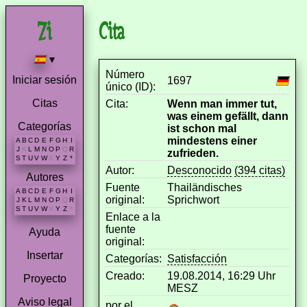
Cita
▾
Número
Iniciar sesión
1697
único (ID):
Citas
Cita:
Wenn man immer tut,
was einem gefällt, dann
Categorías
ist schon mal
mindestens einer
A
B
C
D
E
F
G
H
I
J
K
L
M
N
O
P
Q
R
zufrieden.
S
T
U
V
W
X
Y
Z
*
Autor:
Desconocido
(394 citas)
Autores
Fuente
Thailändisches
A
B
C
D
E
F
G
H
I
original:
Sprichwort
J
K
L
M
N
O
P
Q
R
S
T
U
V
W
X
Y
Z
*
Enlace a la
fuente
Ayuda
original:
Insertar
Categorías:
Satisfacción
Creado:
19.08.2014, 16:29 Uhr
Proyecto
MESZ
Aviso legal
por el