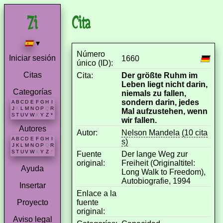
Cita
▾
Número
Iniciar sesión
1660
único (ID):
Citas
Cita:
Der größte Ruhm im
Leben liegt nicht darin,
Categorías
niemals zu fallen,
sondern darin, jedes
A
B
C
D
E
F
G
H
I
J
K
L
M
N
O
P
Q
R
Mal aufzustehen, wenn
S
T
U
V
W
X
Y
Z
*
wir fallen.
Autores
Autor:
Nelson Mandela
(10 cita
A
B
C
D
E
F
G
H
I
s)
J
K
L
M
N
O
P
Q
R
S
T
U
V
W
X
Y
Z
*
Fuente
Der lange Weg zur
original:
Freiheit (Originaltitel:
Ayuda
Long Walk to Freedom),
Autobiografie, 1994
Insertar
Enlace a la
fuente
Proyecto
original:
Aviso legal