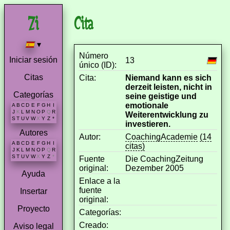
Cita
▾
Número
Iniciar sesión
13
único (ID):
Citas
Cita:
Niemand kann es sich
derzeit leisten, nicht in
Categorías
seine geistige und
emotionale
A
B
C
D
E
F
G
H
I
J
K
L
M
N
O
P
Q
R
Weiterentwicklung zu
S
T
U
V
W
X
Y
Z
*
investieren.
Autores
Autor:
CoachingAcademie
(14
A
B
C
D
E
F
G
H
I
citas)
J
K
L
M
N
O
P
Q
R
S
T
U
V
W
X
Y
Z
*
Fuente
Die CoachingZeitung
original:
Dezember 2005
Ayuda
Enlace a la
fuente
Insertar
original:
Proyecto
Categorías:
Creado:
Aviso legal