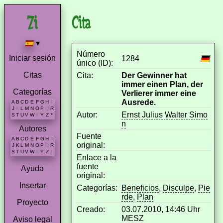
Cita
▾
Número
Iniciar sesión
1284
único (ID):
Citas
Cita:
Der Gewinner hat
immer einen Plan, der
Categorías
Verlierer immer eine
Ausrede.
A
B
C
D
E
F
G
H
I
J
K
L
M
N
O
P
Q
R
Autor:
Ernst Julius Walter Simo
S
T
U
V
W
X
Y
Z
*
n
Autores
Fuente
A
B
C
D
E
F
G
H
I
original:
J
K
L
M
N
O
P
Q
R
S
T
U
V
W
X
Y
Z
*
Enlace a la
fuente
Ayuda
original:
Insertar
Categorías:
Beneficios
,
Disculpe
,
Pie
rde
,
Plan
Proyecto
Creado:
03.07.2010, 14:46 Uhr
MESZ
Aviso legal