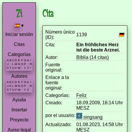
Cita
▾
Número único
Iniciar sesión
1139
(ID):
Citas
Cita:
Ein fröhliches Herz
ist die beste Arznei.
Categorías
Autor:
Biblia
(14 citas)
A
B
C
D
E
F
G
H
I
Fuente
J
K
L
M
N
O
P
Q
R
S
T
U
V
W
X
Y
Z
*
original:
Autores
Enlace a la
fuente
A
B
C
D
E
F
G
H
I
J
K
L
M
N
O
P
Q
R
original:
S
T
U
V
W
X
Y
Z
*
Categorías:
Feliz
Ayuda
Creado:
18.09.2009, 16:14 Uhr
MESZ
Insertar
por el usuario:
singsang
Proyecto
Actualizado:
01.08.2023, 14:58 Uhr
MESZ
Aviso legal