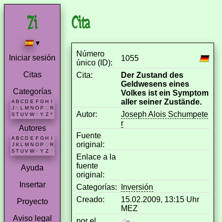
Cita
▾
Número
Iniciar sesión
1055
único (ID):
Citas
Cita:
Der Zustand des
Geldwesens eines
Categorías
Volkes ist ein Symptom
aller seiner Zustände.
A
B
C
D
E
F
G
H
I
J
K
L
M
N
O
P
Q
R
Autor:
Joseph Alois Schumpete
S
T
U
V
W
X
Y
Z
*
r
Autores
Fuente
A
B
C
D
E
F
G
H
I
original:
J
K
L
M
N
O
P
Q
R
S
T
U
V
W
X
Y
Z
*
Enlace a la
fuente
Ayuda
original:
Insertar
Categorías:
Inversión
Creado:
15.02.2009, 13:15 Uhr
Proyecto
MEZ
Aviso legal
por el