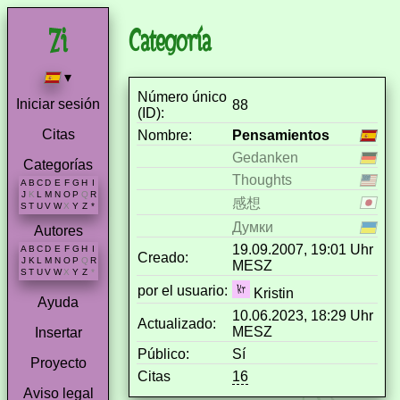
Categoría
▾
Número único
Iniciar sesión
88
(ID):
Citas
Nombre:
Pensamientos
Gedanken
Categorías
Thoughts
A
B
C
D
E
F
G
H
I
J
K
L
M
N
O
P
Q
R
感想
S
T
U
V
W
X
Y
Z
*
Думки
Autores
19.09.2007, 19:01 Uhr
A
B
C
D
E
F
G
H
I
Creado:
J
K
L
M
N
O
P
Q
R
MESZ
S
T
U
V
W
X
Y
Z
*
por el usuario:
Kristin
Ayuda
10.06.2023, 18:29 Uhr
Actualizado:
MESZ
Insertar
Público:
Sí
Proyecto
Citas
16
Aviso legal