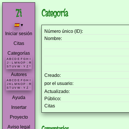
Categoría
▾
Número único (ID):
Iniciar sesión
Nombre:
Citas
Categorías
A
B
C
D
E
F
G
H
I
J
K
L
M
N
O
P
Q
R
S
T
U
V
W
X
Y
Z
*
Autores
Creado:
A
B
C
D
E
F
G
H
I
por el usuario:
J
K
L
M
N
O
P
Q
R
S
T
U
V
W
X
Y
Z
*
Actualizado:
Ayuda
Público:
Citas
Insertar
Proyecto
Aviso legal
Comentarios