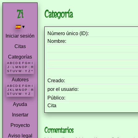
Categoría
▾
Número único (ID):
Iniciar sesión
Nombre:
Citas
Categorías
A
B
C
D
E
F
G
H
I
J
K
L
M
N
O
P
Q
R
S
T
U
V
W
X
Y
Z
*
Autores
Creado:
A
B
C
D
E
F
G
H
I
por el usuario:
J
K
L
M
N
O
P
Q
R
S
T
U
V
W
X
Y
Z
*
Público:
Ayuda
Cita
Insertar
Proyecto
Comentarios
Aviso legal