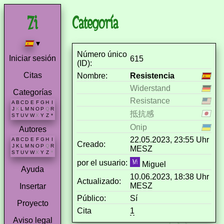
Categoría
▾
Número único
Iniciar sesión
615
(ID):
Citas
Nombre:
Resistencia
Widerstand
Categorías
Resistance
A
B
C
D
E
F
G
H
I
J
K
L
M
N
O
P
Q
R
抵抗感
S
T
U
V
W
X
Y
Z
*
Опір
Autores
22.05.2023, 23:55 Uhr
A
B
C
D
E
F
G
H
I
Creado:
J
K
L
M
N
O
P
Q
R
MESZ
S
T
U
V
W
X
Y
Z
*
por el usuario:
Miguel
Ayuda
10.06.2023, 18:38 Uhr
Actualizado:
MESZ
Insertar
Público:
Sí
Proyecto
Cita
1
Aviso legal