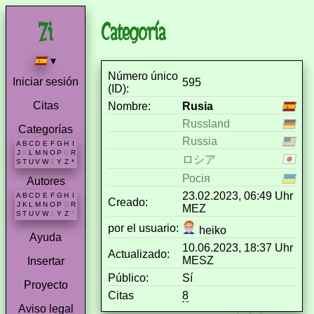
Categoría
▾
Número único
Iniciar sesión
595
(ID):
Citas
Nombre:
Rusia
Russland
Categorías
Russia
A
B
C
D
E
F
G
H
I
J
K
L
M
N
O
P
Q
R
ロシア
S
T
U
V
W
X
Y
Z
*
Росія
Autores
23.02.2023, 06:49 Uhr
A
B
C
D
E
F
G
H
I
Creado:
J
K
L
M
N
O
P
Q
R
MEZ
S
T
U
V
W
X
Y
Z
*
por el usuario:
heiko
Ayuda
10.06.2023, 18:37 Uhr
Actualizado:
MESZ
Insertar
Público:
Sí
Proyecto
Citas
8
Aviso legal