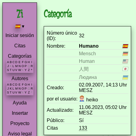
Categoría
▾
Número único
Iniciar sesión
32
(ID):
Citas
Nombre:
Humano
Mensch
Categorías
Human
A
B
C
D
E
F
G
H
I
J
K
L
M
N
O
P
Q
R
人間
S
T
U
V
W
X
Y
Z
*
Людина
Autores
02.09.2007, 14:13 Uhr
A
B
C
D
E
F
G
H
I
Creado:
J
K
L
M
N
O
P
Q
R
MESZ
S
T
U
V
W
X
Y
Z
*
por el usuario:
heiko
Ayuda
11.06.2023, 05:02 Uhr
Actualizado:
MESZ
Insertar
Público:
Sí
Proyecto
Citas
133
Aviso legal