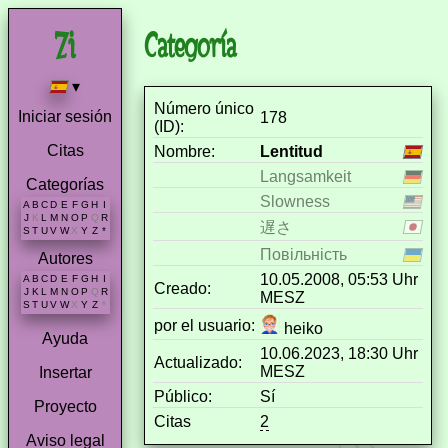
Categoría
▾
Número único
Iniciar sesión
178
(ID):
Citas
Nombre:
Lentitud
Langsamkeit
Categorías
Slowness
A
B
C
D
E
F
G
H
I
J
K
L
M
N
O
P
Q
R
遅さ
S
T
U
V
W
X
Y
Z
*
Повільність
Autores
10.05.2008, 05:53 Uhr
A
B
C
D
E
F
G
H
I
Creado:
J
K
L
M
N
O
P
Q
R
MESZ
S
T
U
V
W
X
Y
Z
*
por el usuario:
heiko
Ayuda
10.06.2023, 18:30 Uhr
Actualizado:
MESZ
Insertar
Público:
Sí
Proyecto
Citas
2
Aviso legal