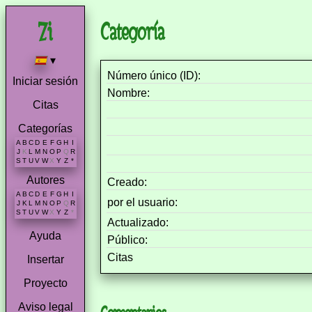
Categoría
▾
Número único (ID):
Iniciar sesión
Nombre:
Citas
Categorías
A
B
C
D
E
F
G
H
I
J
K
L
M
N
O
P
Q
R
S
T
U
V
W
X
Y
Z
*
Autores
Creado:
A
B
C
D
E
F
G
H
I
por el usuario:
J
K
L
M
N
O
P
Q
R
S
T
U
V
W
X
Y
Z
*
Actualizado:
Ayuda
Público:
Citas
Insertar
Proyecto
Aviso legal