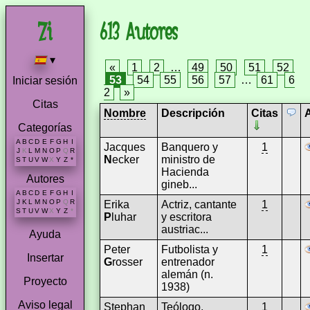
613 Autores
▾
«
1
2
…
49
50
51
52
53
54
55
56
57
…
61
6
Iniciar sesión
2
»
Citas
Nombre
Descripción
Citas
Categorías
A
B
C
D
E
F
G
H
I
Jacques
Banquero y
1
J
K
L
M
N
O
P
Q
R
N
ecker
ministro de
S
T
U
V
W
X
Y
Z
*
Hacienda
Autores
gineb...
A
B
C
D
E
F
G
H
I
J
K
L
M
N
O
P
Q
R
Erika
Actriz, cantante
1
S
T
U
V
W
X
Y
Z
*
P
luhar
y escritora
austriac...
Ayuda
Peter
Futbolista y
1
Insertar
G
rosser
entrenador
alemán (n.
Proyecto
1938)
Aviso legal
Stephan
Teólogo,
1