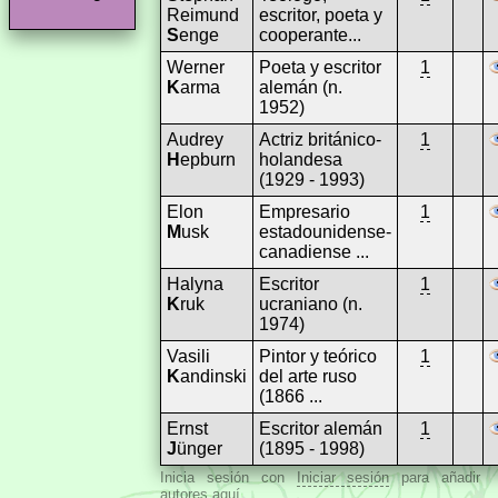
Reimund
escritor, poeta y
S
enge
cooperante...
Werner
Poeta y escritor
1
K
arma
alemán (n.
1952)
Audrey
Actriz británico-
1
H
epburn
holandesa
(1929 - 1993)
Elon
Empresario
1
M
usk
estadounidense-
canadiense ...
Halyna
Escritor
1
K
ruk
ucraniano (n.
1974)
Vasili
Pintor y teórico
1
K
andinski
del arte ruso
(1866 ...
Ernst
Escritor alemán
1
J
ünger
(1895 - 1998)
Inicia sesión con
Iniciar sesión
para añadir
autores aquí.