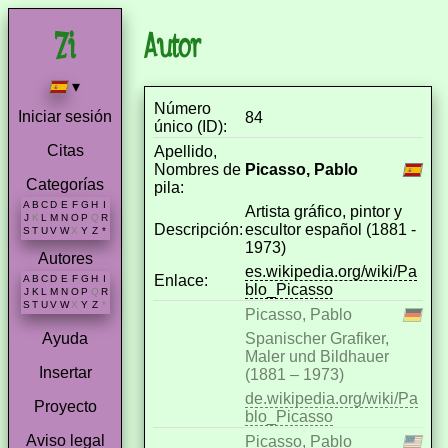
Autor
▾
Número
Iniciar sesión
84
único (ID):
Citas
Apellido,
Nombres de
Picasso, Pablo
Categorías
pila:
A
B
C
D
E
F
G
H
I
Artista gráfico, pintor y
J
K
L
M
N
O
P
Q
R
Descripción:
escultor español (1881 -
S
T
U
V
W
X
Y
Z
*
1973)
Autores
es.wikipedia.org/wiki/Pa
Enlace:
A
B
C
D
E
F
G
H
I
blo_Picasso
J
K
L
M
N
O
P
Q
R
S
T
U
V
W
X
Y
Z
*
Picasso, Pablo
Spanischer Grafiker,
Ayuda
Maler und Bildhauer
Insertar
(1881 – 1973)
de.wikipedia.org/wiki/Pa
Proyecto
blo_Picasso
Aviso legal
Picasso, Pablo