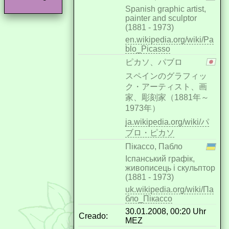
Spanish graphic artist,
painter and sculptor
(1881 - 1973)
en.wikipedia.org/wiki/Pa
blo_Picasso
ピカソ、パブロ
スペインのグラフィッ
ク・アーティスト、画
家、彫刻家（1881年～
1973年）
ja.wikipedia.org/wiki/パ
ブロ・ピカソ
Пікассо, Пабло
Іспанський графік,
живописець і скульптор
(1881 - 1973)
uk.wikipedia.org/wiki/Па
бло_Пікассо
30.01.2008, 00:20 Uhr
Creado:
MEZ