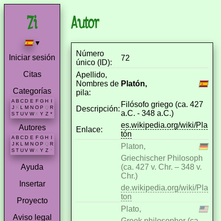
Autor
▾
Número
Iniciar sesión
72
único (ID):
Citas
Apellido,
Nombres de
Platón,
Categorías
pila:
A
B
C
D
E
F
G
H
I
Filósofo griego (ca. 427
Descripción:
J
K
L
M
N
O
P
Q
R
a.C. - 348 a.C.)
S
T
U
V
W
X
Y
Z
*
es.wikipedia.org/wiki/Pla
Autores
Enlace:
tón
A
B
C
D
E
F
G
H
I
J
K
L
M
N
O
P
Q
R
Platon,
S
T
U
V
W
X
Y
Z
*
Griechischer Philosoph
(ca. 427 v. Chr. – 348 v.
Ayuda
Chr.)
Insertar
de.wikipedia.org/wiki/Pla
ton
Proyecto
Plato,
Aviso legal
Greek philosopher (ca.