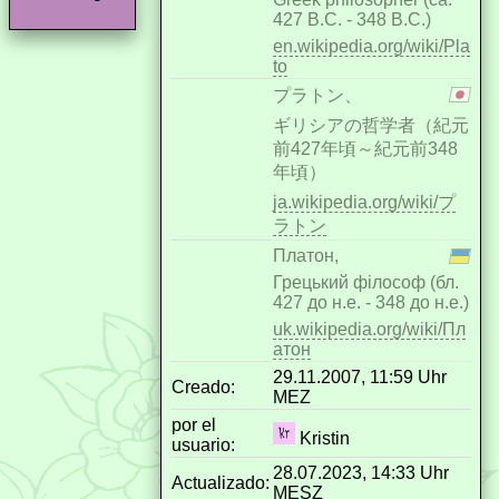
427 B.C. - 348 B.C.)
en.wikipedia.org/wiki/Pla
to
プラトン、
ギリシアの哲学者（紀元
前427年頃～紀元前348
年頃）
ja.wikipedia.org/wiki/プ
ラトン
Платон,
Грецький філософ (бл.
427 до н.е. - 348 до н.е.)
uk.wikipedia.org/wiki/Пл
атон
29.11.2007, 11:59 Uhr
Creado:
MEZ
por el
Kristin
usuario:
28.07.2023, 14:33 Uhr
Actualizado:
MESZ