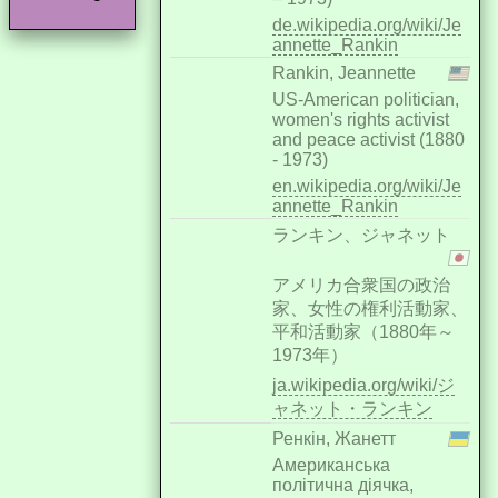
de.wikipedia.org/wiki/Je
annette_Rankin
Rankin, Jeannette
US-American politician,
women's rights activist
and peace activist (1880
- 1973)
en.wikipedia.org/wiki/Je
annette_Rankin
ランキン、ジャネット
アメリカ合衆国の政治
家、女性の権利活動家、
平和活動家（1880年～
1973年）
ja.wikipedia.org/wiki/ジ
ャネット・ランキン
Ренкін, Жанетт
Американська
політична діячка,