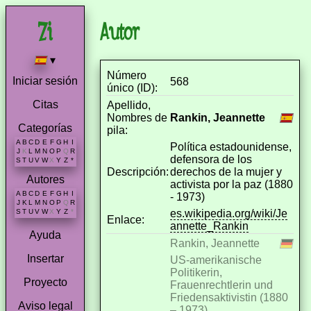
Autor
▾
Número
Iniciar sesión
568
único (ID):
Citas
Apellido,
Nombres de
Rankin, Jeannette
Categorías
pila:
A
B
C
D
E
F
G
H
I
Política estadounidense,
J
K
L
M
N
O
P
Q
R
defensora de los
S
T
U
V
W
X
Y
Z
*
Descripción:
derechos de la mujer y
Autores
activista por la paz (1880
A
B
C
D
E
F
G
H
I
- 1973)
J
K
L
M
N
O
P
Q
R
es.wikipedia.org/wiki/Je
S
T
U
V
W
X
Y
Z
*
Enlace:
annette_Rankin
Ayuda
Rankin, Jeannette
Insertar
US-amerikanische
Politikerin,
Proyecto
Frauenrechtlerin und
Friedensaktivistin (1880
Aviso legal
– 1973)