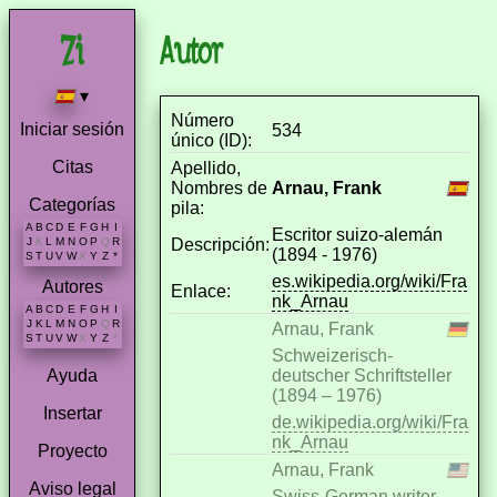
Autor
▾
Número
Iniciar sesión
534
único (ID):
Citas
Apellido,
Nombres de
Arnau, Frank
Categorías
pila:
A
B
C
D
E
F
G
H
I
Escritor suizo-alemán
Descripción:
J
K
L
M
N
O
P
Q
R
(1894 - 1976)
S
T
U
V
W
X
Y
Z
*
es.wikipedia.org/wiki/Fra
Autores
Enlace:
nk_Arnau
A
B
C
D
E
F
G
H
I
J
K
L
M
N
O
P
Q
R
Arnau, Frank
S
T
U
V
W
X
Y
Z
*
Schweizerisch-
deutscher Schriftsteller
Ayuda
(1894 – 1976)
Insertar
de.wikipedia.org/wiki/Fra
nk_Arnau
Proyecto
Arnau, Frank
Aviso legal
Swiss-German writer