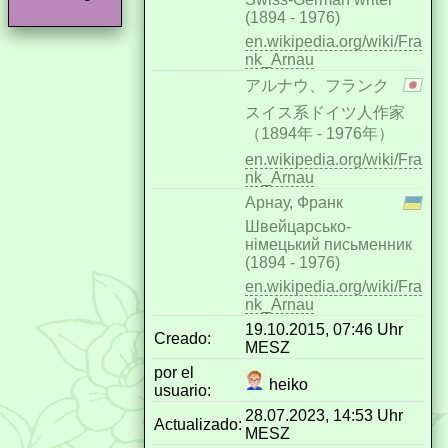
(1894 - 1976)
en.wikipedia.org/wiki/Fra
nk_Arnau
アルナウ、フランク
スイス系ドイツ人作家
（1894年 - 1976年）
en.wikipedia.org/wiki/Fra
nk_Arnau
Арнау, Франк
Швейцарсько-
німецький письменник
(1894 - 1976)
en.wikipedia.org/wiki/Fra
nk_Arnau
19.10.2015, 07:46 Uhr
Creado:
MESZ
por el
heiko
usuario:
28.07.2023, 14:53 Uhr
Actualizado:
MESZ