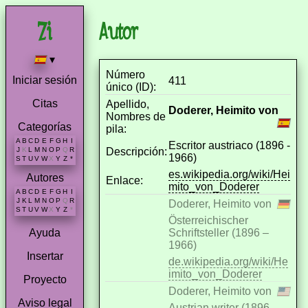
Autor
▾
Número
Iniciar sesión
411
único (ID):
Citas
Apellido,
Doderer, Heimito von
Nombres de
Categorías
pila:
A
B
C
D
E
F
G
H
I
Escritor austriaco (1896 -
Descripción:
J
K
L
M
N
O
P
Q
R
1966)
S
T
U
V
W
X
Y
Z
*
es.wikipedia.org/wiki/Hei
Autores
Enlace:
mito_von_Doderer
A
B
C
D
E
F
G
H
I
J
K
L
M
N
O
P
Q
R
Doderer, Heimito von
S
T
U
V
W
X
Y
Z
*
Österreichischer
Schriftsteller (1896 –
Ayuda
1966)
Insertar
de.wikipedia.org/wiki/He
imito_von_Doderer
Proyecto
Doderer, Heimito von
Aviso legal
Austrian writer (1896 -