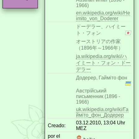
1966)
en.wikipedia.org/wiki/He
imito_von_Doderer
ドーデラー、ハイミー
ト・フォン
オーストリアの作家
（1896年～1966年）
ja.wikipedia.org/wiki/ハ
イミート・フォン・ドー
デラー
Додерер, Гайміто фон
Австрійський
письменник (1896 -
1966)
uk.wikipedia.org/wiki/Га
йміто_фон_Додерер
03.12.2010, 13:04 Uhr
Creado:
MEZ
por el