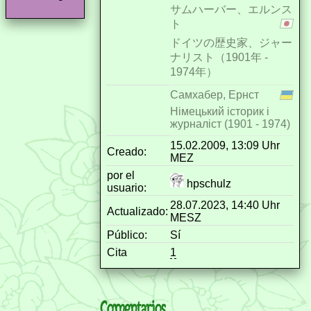
サムハーバー、エルンス
ト
ドイツの歴史家、ジャー
ナリスト（1901年 -
1974年）
Самхабер, Ернст
Німецький історик і
журналіст (1901 - 1974)
15.02.2009, 13:09 Uhr
Creado:
MEZ
por el
hpschulz
usuario:
28.07.2023, 14:40 Uhr
Actualizado:
MESZ
Público:
Sí
Cita
1
Comentarios