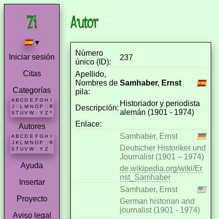
Autor
▾
Número
Iniciar sesión
237
único (ID):
Citas
Apellido,
Nombres de
Samhaber, Ernst
Categorías
pila:
A
B
C
D
E
F
G
H
I
Historiador y periodista
Descripción:
J
K
L
M
N
O
P
Q
R
alemán (1901 - 1974)
S
T
U
V
W
X
Y
Z
*
Enlace:
Autores
Samhaber, Ernst
A
B
C
D
E
F
G
H
I
J
K
L
M
N
O
P
Q
R
Deutscher Historiker und
S
T
U
V
W
X
Y
Z
*
Journalist (1901 – 1974)
Ayuda
de.wikipedia.org/wiki/Er
nst_Samhaber
Insertar
Samhaber, Ernst
Proyecto
German historian and
journalist (1901 - 1974)
Aviso legal