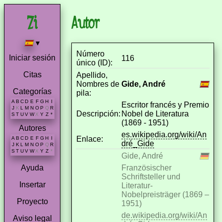
Autor
▾
Número
Iniciar sesión
116
único (ID):
Citas
Apellido,
Nombres de
Gide, André
Categorías
pila:
A
B
C
D
E
F
G
H
I
Escritor francés y Premio
J
K
L
M
N
O
P
Q
R
Descripción:
Nobel de Literatura
S
T
U
V
W
X
Y
Z
*
(1869 - 1951)
Autores
es.wikipedia.org/wiki/An
Enlace:
A
B
C
D
E
F
G
H
I
dré_Gide
J
K
L
M
N
O
P
Q
R
S
T
U
V
W
X
Y
Z
*
Gide, André
Französischer
Ayuda
Schriftsteller und
Insertar
Literatur-
Nobelpreisträger (1869 –
Proyecto
1951)
de.wikipedia.org/wiki/An
Aviso legal