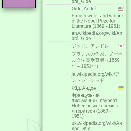
dré_Gide
Gide, André
French writer and winner
of the Nobel Prize for
Literature (1869 - 1951)
en.wikipedia.org/wiki/An
dré_Gide
ジッド、アンドレ
フランスの作家、ノーベ
ル文学賞受賞者（1869
年～1951年）
ja.wikipedia.org/wiki/ア
ンドレ・ジッド
Жід, Андре
Французький
письменник, лауреат
Нобелівської премії з
літератури (1869 -
1951)
uk.wikipedia.org/wiki/Ан
дре_Жід