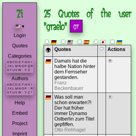
25 Quotes of the user
"graelo"
▾
Login
Quotes
Quotes
Actions
🌍
Categories
Damals hat die
A
B
C
D
E
F
G
H
I
halbe Nation hinter
J
K
L
M
N
O
P
Q
R
S
T
U
V
W
X
Y
Z
*
dem Fernseher
gestanden.
Authors
Franz
A
B
C
D
E
F
G
H
I
Beckenbauer
J
K
L
M
N
O
P
Q
R
S
T
U
V
W
X
Y
Z
*
Was soll man
schon erwarten?!
Help
Der hat früher
Embed
immer Dynamo
Ostberlin zum Titel
Project
gepfiffen.
Otto Rehhagel
Imprint