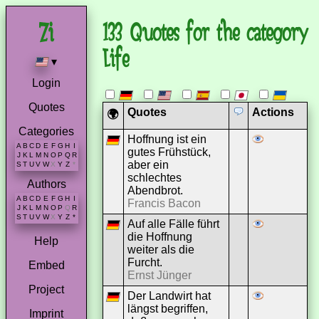
133 Quotes for the category
Life
▾
Login
Quotes
Quotes
Actions
🌍
Categories
Hoffnung ist ein
A
B
C
D
E
F
G
H
I
gutes Frühstück,
J
K
L
M
N
O
P
Q
R
aber ein
S
T
U
V
W
X
Y
Z
*
schlechtes
Authors
Abendbrot.
A
B
C
D
E
F
G
H
I
Francis Bacon
J
K
L
M
N
O
P
Q
R
S
T
U
V
W
X
Y
Z
*
Auf alle Fälle führt
die Hoffnung
Help
weiter als die
Furcht.
Embed
Ernst Jünger
Project
Der Landwirt hat
längst begriffen,
Imprint