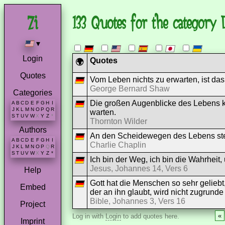
133 Quotes for the category L
▾
Login
Quotes
🌍
Quotes
Vom Leben nichts zu erwarten, ist das
George Bernard Shaw
Categories
Die großen Augenblicke des Lebens ko
A
B
C
D
E
F
G
H
I
J
K
L
M
N
O
P
Q
R
warten.
S
T
U
V
W
X
Y
Z
*
Thornton Wilder
Authors
An den Scheidewegen des Lebens st
A
B
C
D
E
F
G
H
I
Charlie Chaplin
J
K
L
M
N
O
P
Q
R
S
T
U
V
W
X
Y
Z
*
Ich bin der Weg, ich bin die Wahrheit,
Jesus, Johannes 14, Vers 6
Help
Gott hat die Menschen so sehr geliebt
Embed
der an ihn glaubt, wird nicht zugrun
Bible, Johannes 3, Vers 16
Project
«
Log in with
Login
to add quotes here.
Imprint