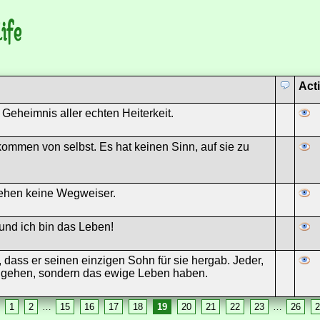
ife
Act
 Geheimnis aller echten Heiterkeit.
mmen von selbst. Es hat keinen Sinn, auf sie zu
ehen keine Wegweiser.
 und ich bin das Leben!
, dass er seinen einzigen Sohn für sie hergab. Jeder,
de gehen, sondern das ewige Leben haben.
1
2
…
15
16
17
18
19
20
21
22
23
…
26
2