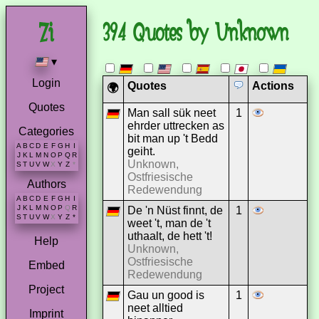
394 Quotes by Unknown
▾
Login
Quotes
Actions
🌍
Quotes
Man sall sük neet
1
ehrder uttrecken as
Categories
bit man up 't Bedd
A
B
C
D
E
F
G
H
I
geiht.
J
K
L
M
N
O
P
Q
R
Unknown,
S
T
U
V
W
X
Y
Z
*
Ostfriesische
Authors
Redewendung
A
B
C
D
E
F
G
H
I
J
K
L
M
N
O
P
Q
R
De 'n Nüst finnt, de
1
S
T
U
V
W
X
Y
Z
*
weet 't, man de 't
uthaalt, de hett 't!
Help
Unknown,
Ostfriesische
Embed
Redewendung
Project
Gau un good is
1
neet alltied
Imprint