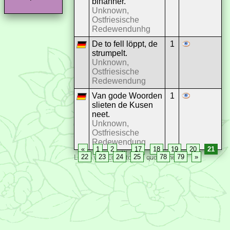
binanner.
Unknown,
Ostfriesische
Redewendunhg
De to fell löppt, de
1
strumpelt.
Unknown,
Ostfriesische
Redewendung
Van gode Woorden
1
slieten de Kusen
neet.
Unknown,
Ostfriesische
Redewendung
«
1
2
…
17
18
19
20
21
22
23
24
25
…
78
79
»
Log in with
Login
to add quotes here.