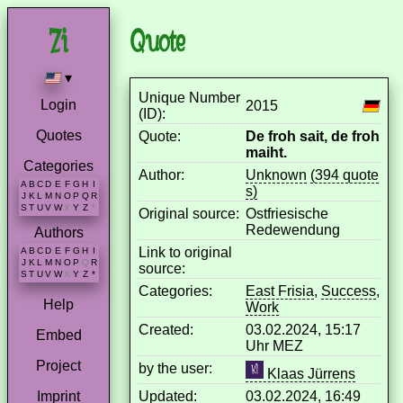
Quote
▾
Unique Number
Login
2015
(ID):
Quotes
Quote:
De froh sait, de froh
maiht.
Categories
Author:
Unknown
(394 quote
A
B
C
D
E
F
G
H
I
s)
J
K
L
M
N
O
P
Q
R
S
T
U
V
W
X
Y
Z
*
Original source:
Ostfriesische
Redewendung
Authors
Link to original
A
B
C
D
E
F
G
H
I
J
K
L
M
N
O
P
Q
R
source:
S
T
U
V
W
X
Y
Z
*
Categories:
East Frisia
,
Success
,
Help
Work
Created:
03.02.2024, 15:17
Embed
Uhr MEZ
Project
by the user:
Klaas Jürrens
Updated:
03.02.2024, 16:49
Imprint