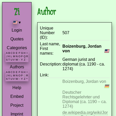
Author
▾
Unique
Login
Number
507
(ID):
Quotes
Last name,
Boizenburg, Jordan
Categories
First
von
names:
A
B
C
D
E
F
G
H
I
J
K
L
M
N
O
P
Q
R
German jurist and
S
T
U
V
W
X
Y
Z
*
Description:
diplomat (ca. 1190 - ca.
Authors
1274)
A
B
C
D
E
F
G
H
I
Link:
J
K
L
M
N
O
P
Q
R
S
T
U
V
W
X
Y
Z
*
Boizenburg, Jordan von
Help
Deutscher
Embed
Rechtsgelehrter und
Diplomat (ca. 1190 – ca.
Project
1274)
de.wikipedia.org/wiki/Jor
Imprint