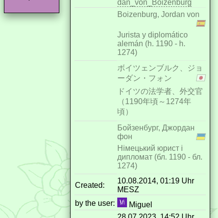
dan_von_Boizenburg
Boizenburg, Jordan von
Jurista y diplomático
alemán (h. 1190 - h.
1274)
ボイツェンブルク、ジョ
ーダン・フォン
ドイツの法学者、外交官
（1190年頃～1274年
頃）
Бойзенбург, Джордан
фон
Німецький юрист і
дипломат (бл. 1190 - бл.
1274)
10.08.2014, 01:19 Uhr
Created:
MESZ
by the user:
Miguel
28.07.2023, 14:52 Uhr