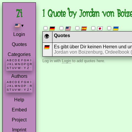
1 Quote by Jordan von Boiz
▾
Login
Quotes
🌍
Quotes
Es gibt über Dir keinen Herren und un
Jordan von Boizenburg, Ordeelbook (
Categories
A
B
C
D
E
F
G
H
I
Log in with
Login
to add quotes here.
J
K
L
M
N
O
P
Q
R
S
T
U
V
W
X
Y
Z
*
Authors
A
B
C
D
E
F
G
H
I
J
K
L
M
N
O
P
Q
R
S
T
U
V
W
X
Y
Z
*
Help
Embed
Project
Imprint