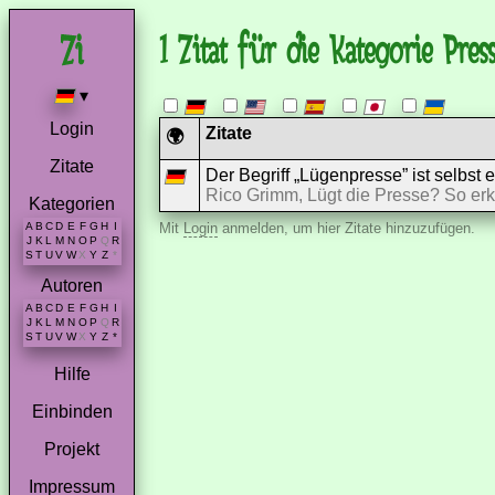
1 Zitat für die Kategorie Pres
▾
Login
Zitate
🌍
Zitate
Der Begriff „Lügenpresse” ist selbst 
Rico Grimm, Lügt die Presse? So er
Kategorien
A
B
C
D
E
F
G
H
I
Mit
Login
anmelden, um hier Zitate hinzuzufügen.
J
K
L
M
N
O
P
Q
R
S
T
U
V
W
X
Y
Z
*
Autoren
A
B
C
D
E
F
G
H
I
J
K
L
M
N
O
P
Q
R
S
T
U
V
W
X
Y
Z
*
Hilfe
Einbinden
Projekt
Impressum