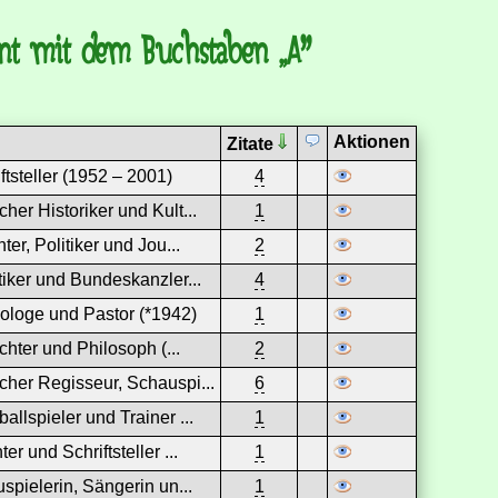
nt mit dem Buchstaben „A”
g
Aktionen
Zitate
iftsteller (1952 – 2001)
4
er Historiker und Kult...
1
ter, Politiker und Jou...
2
tiker und Bundeskanzler...
4
ologe und Pastor (*1942)
1
ichter und Philosoph (...
2
her Regisseur, Schauspi...
6
llspieler und Trainer ...
1
r und Schriftsteller ...
1
spielerin, Sängerin un...
1