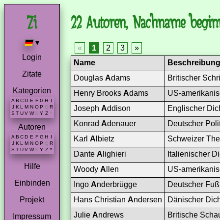
22 Autoren, Nachname begin
▾
«
1
2
3
»
Login
Name
Beschreibun
Zitate
Douglas
A
dams
Britischer Schr
Kategorien
Henry Brooks
A
dams
US-amerikanisch
A
B
C
D
E
F
G
H
I
Joseph
A
ddison
Englischer Dich
J
K
L
M
N
O
P
Q
R
S
T
U
V
W
X
Y
Z
*
Konrad
A
denauer
Deutscher Poli
Autoren
A
B
C
D
E
F
G
H
I
Karl
A
lbietz
Schweizer The
J
K
L
M
N
O
P
Q
R
S
T
U
V
W
X
Y
Z
*
Dante
A
lighieri
Italienischer D
Hilfe
Woody
A
llen
US-amerikanisc
Einbinden
Ingo
A
nderbrügge
Deutscher Fußba
Hans Christian
A
ndersen
Dänischer Dichte
Projekt
Julie
A
ndrews
Britische Schau
Impressum