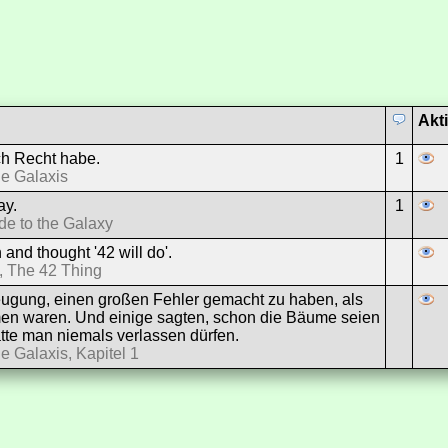
Akt
ich Recht habe.
1
ie Galaxis
ay.
1
de to the Galaxy
 and thought '42 will do'.
 The 42 Thing
eugung, einen großen Fehler gemacht zu haben, als
n waren. Und einige sagten, schon die Bäume seien
te man niemals verlassen dürfen.
e Galaxis, Kapitel 1