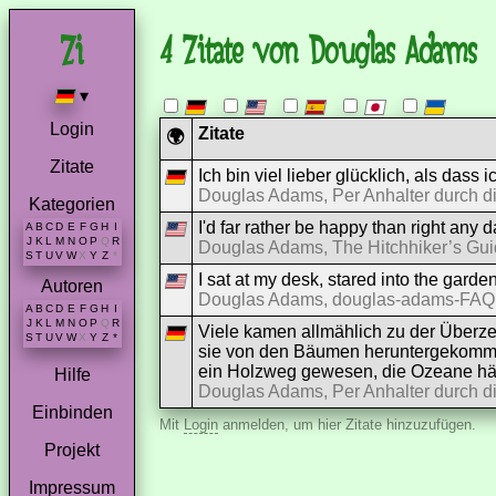
4 Zitate von Douglas Adams
▾
Login
Zitate
🌍
Zitate
Ich bin viel lieber glücklich, als dass 
Douglas Adams, Per Anhalter durch d
Kategorien
I'd far rather be happy than right any d
A
B
C
D
E
F
G
H
I
J
K
L
M
N
O
P
Q
R
Douglas Adams, The Hitchhiker’s Gui
S
T
U
V
W
X
Y
Z
*
I sat at my desk, stared into the garden
Autoren
Douglas Adams, douglas-adams-FAQ,
A
B
C
D
E
F
G
H
I
J
K
L
M
N
O
P
Q
R
Viele kamen allmählich zu der Überz
S
T
U
V
W
X
Y
Z
*
sie von den Bäumen heruntergekomme
ein Holzweg gewesen, die Ozeane hät
Hilfe
Douglas Adams, Per Anhalter durch di
Einbinden
Mit
Login
anmelden, um hier Zitate hinzuzufügen.
Projekt
Impressum