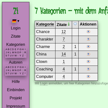
7 Kategorien – mit dem Anf
▾
Kategorie
Aktionen
Zitate
Login
Chance
12
Zitate
Charakter
7
Kategorien
Charme
2
1
A
B
C
D
E
F
G
H
I
J
K
L
M
N
O
P
Q
R
China
14
1
S
T
U
V
W
X
Y
Z
*
Clown
1
Autoren
A
B
C
D
E
F
G
H
I
Coaching
4
1
J
K
L
M
N
O
P
Q
R
S
T
U
V
W
X
Y
Z
*
Computer
4
Hilfe
Mit
Login
anmelden, um hier Kategorien hinzuzufüge
Einbinden
Projekt
Impressum