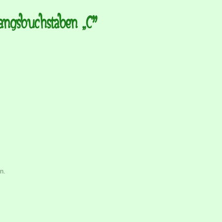
angsbuchstaben „C”
n.