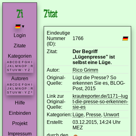
Zitat
▾
Eindeutige
Login
Nummer
1766
(ID):
Zitate
Zitat:
Der Begriff
Kategorien
„Lügenpresse” ist
selbst eine Lüge.
A
B
C
D
E
F
G
H
I
J
K
L
M
N
O
P
Q
R
Autor:
Rico Grimm
S
T
U
V
W
X
Y
Z
*
Original-
Lügt die Presse? So
Autoren
Quelle:
erkennen Sie es, BLOG-
A
B
C
D
E
F
G
H
I
Post, 2015
J
K
L
M
N
O
P
Q
R
S
T
U
V
W
X
Y
Z
*
Link zur
krautreporter.de/1171--lug
Original-
t-die-presse-so-erkennen-
Hilfe
Quelle:
sie-es
Einbinden
Kategorien:
Lüge
,
Presse
,
Unwort
Erstellt:
03.12.2015, 14:24 Uhr
Projekt
MEZ
Impressum
durch den