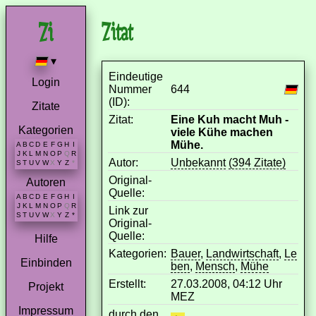
Zitat
▾
Eindeutige
Login
Nummer
644
(ID):
Zitate
Zitat:
Eine Kuh macht Muh -
Kategorien
viele Kühe machen
Mühe.
A
B
C
D
E
F
G
H
I
J
K
L
M
N
O
P
Q
R
Autor:
Unbekannt
(394 Zitate)
S
T
U
V
W
X
Y
Z
*
Original-
Autoren
Quelle:
A
B
C
D
E
F
G
H
I
J
K
L
M
N
O
P
Q
R
Link zur
S
T
U
V
W
X
Y
Z
*
Original-
Quelle:
Hilfe
Kategorien:
Bauer
,
Landwirtschaft
,
Le
Einbinden
ben
,
Mensch
,
Mühe
Erstellt:
27.03.2008, 04:12 Uhr
Projekt
MEZ
Impressum
durch den