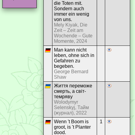
die Toten mit.
Sondern auch
immer ein wenig
von uns.
Mely Kiyak, Die
Zeit – Zeit am
Wochende – Gute
Momente, 2024
Man kann nicht
leben, ohne sich in
Gefahren zu
begeben.
George Bernard
Shaw
Життя переможе
смерть, а світ-
темряву
Wolodymyr
Selenskyj, Тайм
(журнал), 2022
Wenn 't Boom is
1
groot, is 't Planter
dood.