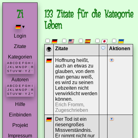
133 Zitate für die Kategorie
Leben
▾
Login
Zitate
Zitate
Aktionen
🌍
Kategorien
Hoffnung heißt,
A
B
C
D
E
F
G
H
I
auch an etwas zu
J
K
L
M
N
O
P
Q
R
glauben, von dem
S
T
U
V
W
X
Y
Z
*
man genau weiß,
Autoren
es wird zu seinen
A
B
C
D
E
F
G
H
I
Lebzeiten nicht
J
K
L
M
N
O
P
Q
R
verwirklicht werden
S
T
U
V
W
X
Y
Z
*
können.
Hilfe
Erich Fromm,
Zugeschrieben
Einbinden
Der Tod ist ein
riesengroßes
Projekt
Missverständnis.
Er nimmt nicht nur
Impressum