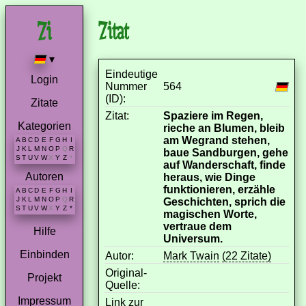
Zitat
▾
Eindeutige
Login
Nummer
564
(ID):
Zitate
Zitat:
Spaziere im Regen,
Kategorien
rieche an Blumen, bleib
am Wegrand stehen,
A
B
C
D
E
F
G
H
I
J
K
L
M
N
O
P
Q
R
baue Sandburgen, gehe
S
T
U
V
W
X
Y
Z
*
auf Wanderschaft, finde
Autoren
heraus, wie Dinge
funktionieren, erzähle
A
B
C
D
E
F
G
H
I
J
K
L
M
N
O
P
Q
R
Geschichten, sprich die
S
T
U
V
W
X
Y
Z
*
magischen Worte,
vertraue dem
Hilfe
Universum.
Einbinden
Autor:
Mark Twain
(22 Zitate)
Original-
Projekt
Quelle:
Impressum
Link zur