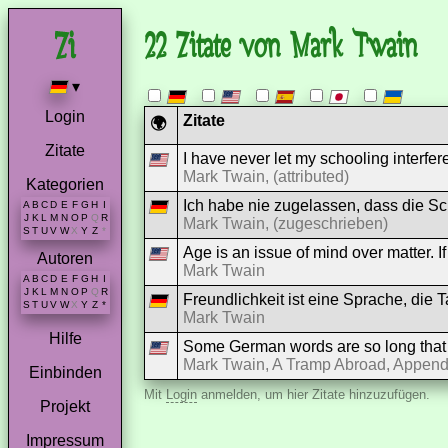
22 Zitate von Mark Twain
▾
Login
Zitate
🌍
Zitate
I have never let my schooling interfer
Mark Twain, (attributed)
Kategorien
Ich habe nie zugelassen, dass die Sc
A
B
C
D
E
F
G
H
I
J
K
L
M
N
O
P
Q
R
Mark Twain, (zugeschrieben)
S
T
U
V
W
X
Y
Z
*
Age is an issue of mind over matter. If
Autoren
Mark Twain
A
B
C
D
E
F
G
H
I
J
K
L
M
N
O
P
Q
R
Freundlichkeit ist eine Sprache, die
S
T
U
V
W
X
Y
Z
*
Mark Twain
Hilfe
Some German words are so long that 
Mark Twain, A Tramp Abroad, Append
Einbinden
Mit
Login
anmelden, um hier Zitate hinzuzufügen.
Projekt
Impressum