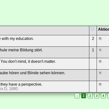
Aktio
e with my education.
2
hule meine Bildung stört.
1
 You don't mind, it doesn't matter.
 Taube hören und Blinde sehen können.
they have a perspective.
ix D, 1880
«
1
2
3
4