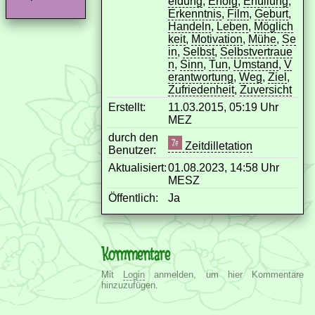
eidung
,
Erfolg
,
Erfüllung
,
Erkenntnis
,
Film
,
Geburt
,
Handeln
,
Leben
,
Möglich
keit
,
Motivation
,
Mühe
,
Se
in
,
Selbst
,
Selbstvertraue
n
,
Sinn
,
Tun
,
Umstand
,
V
erantwortung
,
Weg
,
Ziel
,
Zufriedenheit
,
Zuversicht
Erstellt:
11.03.2015, 05:19 Uhr
MEZ
durch den
Zeitdilletation
Benutzer:
Aktualisiert:
01.08.2023, 14:58 Uhr
MESZ
Öffentlich:
Ja
Kommentare
Mit
Login
anmelden, um hier Kommentare
hinzuzufügen.