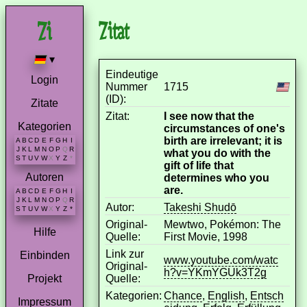
Zitat
▾
Eindeutige
Login
Nummer
1715
(ID):
Zitate
Zitat:
I see now that the
Kategorien
circumstances of one's
birth are irrelevant; it is
A
B
C
D
E
F
G
H
I
J
K
L
M
N
O
P
Q
R
what you do with the
S
T
U
V
W
X
Y
Z
*
gift of life that
Autoren
determines who you
are.
A
B
C
D
E
F
G
H
I
J
K
L
M
N
O
P
Q
R
Autor:
Takeshi Shudō
S
T
U
V
W
X
Y
Z
*
Original-
Mewtwo, Pokémon: The
Hilfe
Quelle:
First Movie, 1998
Link zur
Einbinden
www.youtube.com/watc
Original-
h?v=YKmYGUk3T2g
Quelle:
Projekt
Kategorien:
Chance
,
English
,
Entsch
Impressum