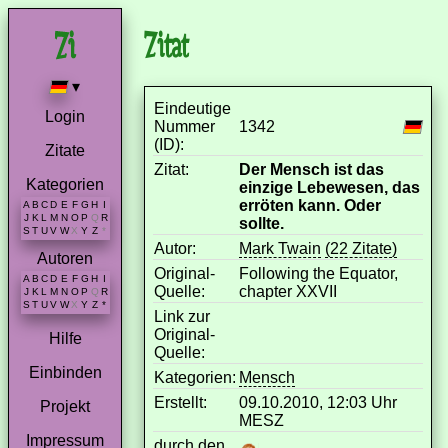
Zitat
▾
Eindeutige
Login
Nummer
1342
(ID):
Zitate
Zitat:
Der Mensch ist das
Kategorien
einzige Lebewesen, das
erröten kann. Oder
A
B
C
D
E
F
G
H
I
J
K
L
M
N
O
P
Q
R
sollte.
S
T
U
V
W
X
Y
Z
*
Autor:
Mark Twain
(22 Zitate)
Autoren
Original-
Following the Equator,
A
B
C
D
E
F
G
H
I
Quelle:
chapter XXVII
J
K
L
M
N
O
P
Q
R
S
T
U
V
W
X
Y
Z
*
Link zur
Original-
Hilfe
Quelle:
Einbinden
Kategorien:
Mensch
Erstellt:
09.10.2010, 12:03 Uhr
Projekt
MESZ
Impressum
durch den