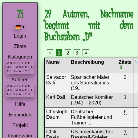
29 Autoren, Nachname
beginnt mit dem
▾
Buchstaben „D”
Login
Zitate
«
1
2
3
»
Kategorien
Name
Beschreibung
Zitate
A
B
C
D
E
F
G
H
I
J
K
L
M
N
O
P
Q
R
S
T
U
V
W
X
Y
Z
*
Salvador
Spanischer Maler
2
Autoren
D
alí
des Surrealismus
A
B
C
D
E
F
G
H
I
(19...
J
K
L
M
N
O
P
Q
R
S
T
U
V
W
X
Y
Z
*
Karl
D
all
Deutscher Komiker
1
(1941 – 2020)
Hilfe
Christoph
Deutscher
6
Einbinden
D
aum
Fußballspieler und
Trainer ...
Projekt
Chili
US-amerikanischer
1
Impressum
D
avis
Baseball-Spieler