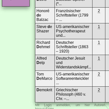
(*...
Honoré
Französischer
2
d
e
Schriftsteller (1799
Balzac
– ...
Steve
d
e
US-amerikanischer
1
Shazer
Psychotherapeut
und...
Richard
Deutscher
1
D
ehmel
Schriftsteller (1863
– 1920)
Alfred
Deutscher Jesuit
1
D
elp
und
Widerstandskämpf...
Tom
US-amerikanischer
2
D
eMarco
Softwareentwickler
...
D
emokrit
Griechischer
2
Philosoph (460 v.
Chr. –...
Mit
Login
anmelden, um hier Autoren
hinzuzufügen.