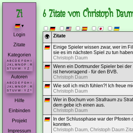
6 Zitate von Christoph Dau
▾
Login
Zitate
🌍
Zitate
Einige Spieler wissen zwar, wer im Fil
sie es im nächsten Spiel zu tun haben
Kategorien
Christoph Daum
A
B
C
D
E
F
G
H
I
J
K
L
M
N
O
P
Q
R
Wenn ein Dortmunder Spieler bei der 
S
T
U
V
W
X
Y
Z
*
ist hervorragend - für den BVB.
Autoren
Christoph Daum
A
B
C
D
E
F
G
H
I
Wie soll ich mich fühlen?! Ich freue 
J
K
L
M
N
O
P
Q
R
Christoph Daum
S
T
U
V
W
X
Y
Z
*
Wer in Bochum von Strafraum zu Straf
Hilfe
dem gebe ich einen aus.
Christoph Daum
Einbinden
In der Schlussphase war der Pfosten 
Projekt
konnten.
Christoph Daum, Christoph Daum Zita
Impressum