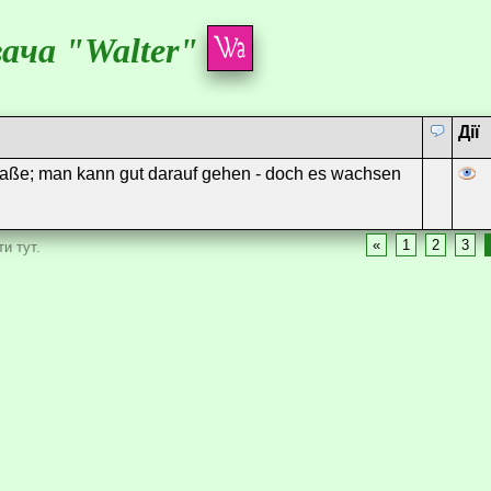
ача "Walter"
Дії
Straße; man kann gut darauf gehen - doch es wachsen
«
1
2
3
и тут.