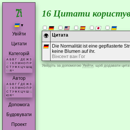
16 Цитати користув
▾
Увійти
Цитата
🌍
Цитати
Die Normalität ist eine gepflasterte 
keine Blumen auf ihr.
Категорій
Вінсент ван Гог
А
Б
В
Г
Ґ
Д
Е
Ж
З
И
І
К
Л
М
Н
О
П
Р
Увійдіть за допомогою
Увійти
, щоб додавати цитат
С
Т
У
Ф
Х
Ц
Ч
Ш
Щ
Ю
Я
*
Автор
А
Б
В
Г
Ґ
Д
Е
Ж
З
И
І
К
Л
М
Н
О
П
Р
С
Т
У
Ф
Х
Ц
Ч
Ш
Щ
Ю
Я
*
Допомога
Будовувати
Проект