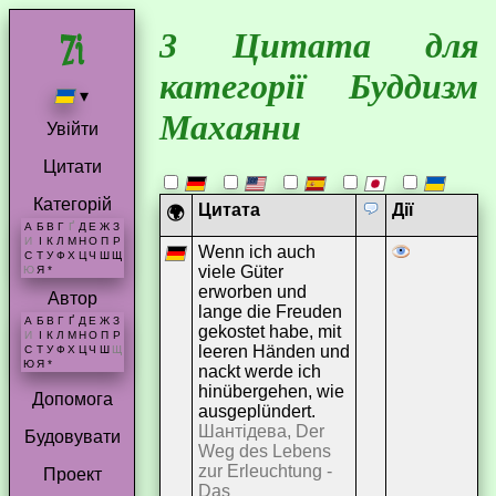
3 Цитата для
категорії Буддизм
▾
Махаяни
Увійти
Цитати
Категорій
Цитата
Дії
🌍
А
Б
В
Г
Ґ
Д
Е
Ж
З
И
І
К
Л
М
Н
О
П
Р
Wenn ich auch
С
Т
У
Ф
Х
Ц
Ч
Ш
Щ
viele Güter
Ю
Я
*
erworben und
Автор
lange die Freuden
А
Б
В
Г
Ґ
Д
Е
Ж
З
gekostet habe, mit
И
І
К
Л
М
Н
О
П
Р
leeren Händen und
С
Т
У
Ф
Х
Ц
Ч
Ш
Щ
Ю
Я
*
nackt werde ich
hinübergehen, wie
Допомога
ausgeplündert.
Шантідева, Der
Будовувати
Weg des Lebens
zur Erleuchtung -
Проект
Das